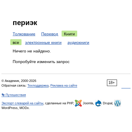
периэк
Толкование
Перевод
Книги
все
электронные книги
аудиокниги
Ничего не найдено.
Попробуйте изменить запрос
© Академик, 2000-2026
18+
Обратная связь:
Техподдержка
,
Реклама на сайте
👣 Путешествия
Экспорт словарей на сайты
, сделанные на PHP,
Joomla,
Drupal,
WordPress, MODx.